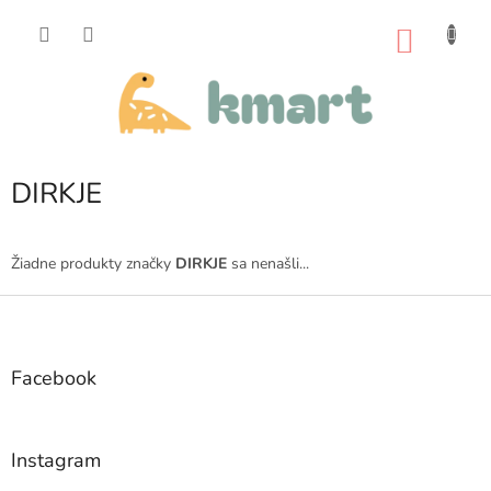
Prejsť
na
NÁKU
obsah
KOŠÍK
DIRKJE
Žiadne produkty značky
DIRKJE
sa nenašli...
Z
á
p
ä
Facebook
t
i
e
Instagram