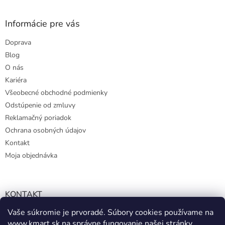
Informácie pre vás
Doprava
Blog
O nás
Kariéra
Všeobecné obchodné podmienky
Odstúpenie od zmluvy
Reklamačný poriadok
Ochrana osobných údajov
Kontakt
Moja objednávka
KONTAKT
Vaše súkromie je prvoradé. Súbory cookies používame na
info@kmart.sk
www.kmart.sk
na správne fungovanie našej stránky,