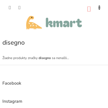
Prejsť
na
NÁKU
obsah
KOŠÍK
disegno
Žiadne produkty značky
disegno
sa nenašli...
Z
á
p
ä
Facebook
t
i
e
Instagram