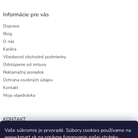
Informácie pre vás
Doprava
Blog
O nás
Kariéra
Všeobecné obchodné podmienky
Odstúpenie od zmluvy
Reklamačný poriadok
Ochrana osobných údajov
Kontakt
Moja objednávka
KONTAKT
Vaše súkromie je prvoradé. Súbory cookies používame na
info@kmart.sk
www.kmart.sk
na správne fungovanie našej stránky,