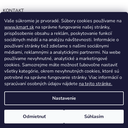
KONTAKT
Vaše súkromie je prvoradé. Súbory cookies používame na
info@kmart.sk
www.kmart.sk
na správne fungovanie našej stránky,
+421 947 979 193
prispôsobenie obsahu a reklám, poskytovanie funkcií
+421 947 979 193
sociálnych médií a na analýzu návštevnosti. Informácie o
používaní stránky tiež zdieľame s našimi sociálnymi
facebook.com/Kolieramarket
médiami, reklamnými a analytickými partnermi. Na webe
používame nevyhnutné, analytické a marketingové
cookies. Samozrejme máte možnosť ľubovoľne nastaviť
všetky kategórie, okrem nevyhnutných cookies, ktoré sú
potrebné na správne fungovanie stránky. Viac informácií o
spracúvaní osobných údajov nájdete
na tejto stránke.
Vytvoril Shoptet
Nastavenie
Copyright 2026
Kmart.sk
. Všetky práva vyhradené.
Upraviť
Odmietnuť
Súhlasím
nastavenie cookies