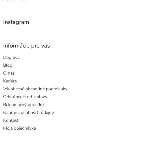
c
t
i
i
e
e
p
Instagram
r
v
k
y
Informácie pre vás
v
ý
Doprava
p
Blog
i
s
O nás
u
Kariéra
Všeobecné obchodné podmienky
Odstúpenie od zmluvy
Reklamačný poriadok
Ochrana osobných údajov
Kontakt
Moja objednávka