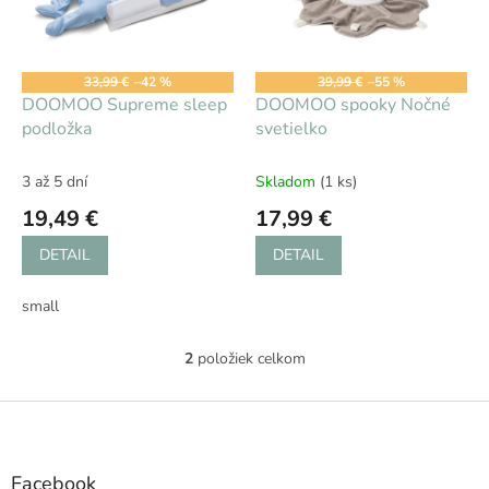
s
d
p
u
r
k
o
t
33,99 €
–42 %
39,99 €
–55 %
d
DOOMOO Supreme sleep
DOOMOO spooky Nočné
o
u
podložka
svetielko
v
k
t
3 až 5 dní
Skladom
(1 ks)
o
19,49 €
17,99 €
v
DETAIL
DETAIL
small
2
položiek celkom
O
v
l
Z
á
á
d
p
a
ä
Facebook