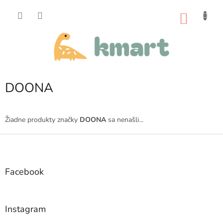
Prejsť
na
NÁKU
obsah
KOŠÍK
DOONA
Žiadne produkty značky
DOONA
sa nenašli...
Z
á
p
ä
Facebook
t
i
e
Instagram