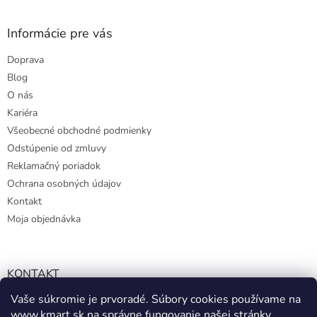
Informácie pre vás
Doprava
Blog
O nás
Kariéra
Všeobecné obchodné podmienky
Odstúpenie od zmluvy
Reklamačný poriadok
Ochrana osobných údajov
Kontakt
Moja objednávka
KONTAKT
Vaše súkromie je prvoradé. Súbory cookies používame na
info@kmart.sk
www.kmart.sk
na správne fungovanie našej stránky,