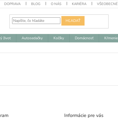
DOPRAVA
BLOG
O NÁS
KARIÉRA
VŠEOBECNÉ
HĽADAŤ
ý život
Autosedačky
Kočíky
Domácnosť
Kŕmenie
gram
Informácie pre vás