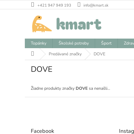
Prejsť
+421 947 949 193
info@kmart.sk
na
obsah
Topánky
Školské potreby
Šport
Zdrav
Domov
Predávané značky
DOVE
DOVE
Žiadne produkty značky
DOVE
sa nenašli...
Z
á
p
ä
t
Facebook
Insta
i