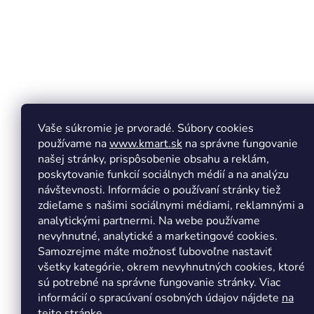
e
Vaše súkromie je prvoradé. Súbory cookies
používame na
www.kmart.sk
na správne fungovanie
našej stránky, prispôsobenie obsahu a reklám,
poskytovanie funkcií sociálnych médií a na analýzu
návštevnosti. Informácie o používaní stránky tiež
zdieľame s našimi sociálnymi médiami, reklamnými a
analytickými partnermi. Na webe používame
Copyright 2026
Kmart.sk
. Všetky práva vyhradené.
Upr
nevyhnutné, analytické a marketingové cookies.
Samozrejme máte možnosť ľubovoľne nastaviť
všetky kategórie, okrem nevyhnutných cookies, ktoré
sú potrebné na správne fungovanie stránky. Viac
informácií o spracúvaní osobných údajov nájdete
na
tejto stránke.