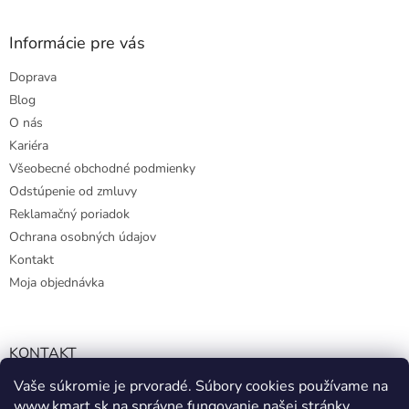
Informácie pre vás
Doprava
Blog
O nás
Kariéra
Všeobecné obchodné podmienky
Odstúpenie od zmluvy
Reklamačný poriadok
Ochrana osobných údajov
Kontakt
Moja objednávka
KONTAKT
Vaše súkromie je prvoradé. Súbory cookies používame na
info@kmart.sk
www.kmart.sk
na správne fungovanie našej stránky,