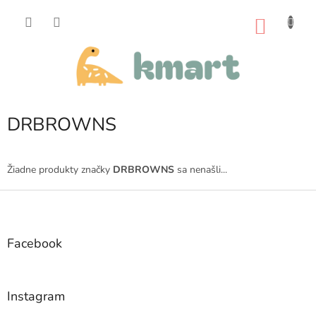
Prejsť
na
NÁKU
obsah
KOŠÍK
DRBROWNS
Žiadne produkty značky
DRBROWNS
sa nenašli...
Z
á
p
ä
Facebook
t
i
e
Instagram