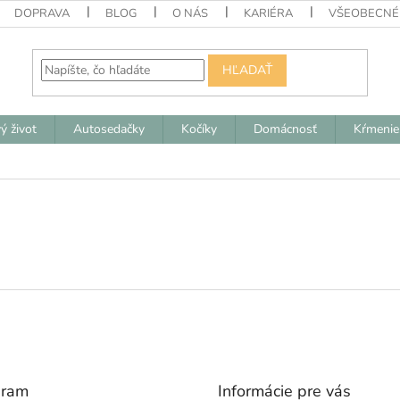
DOPRAVA
BLOG
O NÁS
KARIÉRA
VŠEOBECNÉ
HĽADAŤ
ý život
Autosedačky
Kočíky
Domácnosť
Kŕmenie
gram
Informácie pre vás