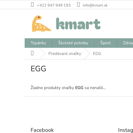
Prejsť
+421 947 949 193
info@kmart.sk
na
obsah
Topánky
Školské potreby
Šport
Zdrav
Domov
Predávané značky
EGG
EGG
Žiadne produkty značky
EGG
sa nenašli...
Z
á
p
ä
t
Facebook
Insta
i