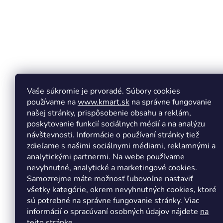
e
Vaše súkromie je prvoradé. Súbory cookies
používame na
www.kmart.sk
na správne fungovanie
našej stránky, prispôsobenie obsahu a reklám,
poskytovanie funkcií sociálnych médií a na analýzu
návštevnosti. Informácie o používaní stránky tiež
zdieľame s našimi sociálnymi médiami, reklamnými a
analytickými partnermi. Na webe používame
Copyright 2026
Kmart.sk
. Všetky práva vyhradené.
Upr
nevyhnutné, analytické a marketingové cookies.
Samozrejme máte možnosť ľubovoľne nastaviť
všetky kategórie, okrem nevyhnutných cookies, ktoré
sú potrebné na správne fungovanie stránky. Viac
informácií o spracúvaní osobných údajov nájdete
na
tejto stránke.