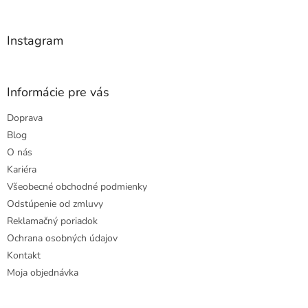
t
i
i
e
e
p
Instagram
r
v
k
y
Informácie pre vás
v
ý
Doprava
p
Blog
i
s
O nás
u
Kariéra
Všeobecné obchodné podmienky
Odstúpenie od zmluvy
Reklamačný poriadok
Ochrana osobných údajov
Kontakt
Moja objednávka