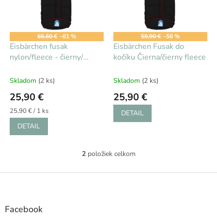
s
d
p
u
r
k
o
t
66,60 €
–61 %
59,90 €
–56 %
d
Eisbärchen fusak
Eisbärchen Fusak do
o
u
nylon/fleece - čierny/
kočíku Čierna/čierny fleece
v
k
čierny
t
Skladom
(2 ks)
Skladom
(2 ks)
o
25,90 €
25,90 €
v
Jednotková
25,90 € / 1 ks
DETAIL
cena:
DETAIL
2
položiek celkom
O
v
l
Z
á
á
d
p
a
ä
Facebook
c