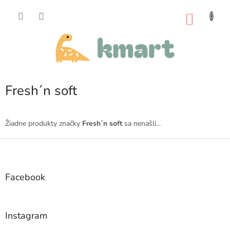
Prejsť
na
NÁKU
obsah
KOŠÍK
Fresh´n soft
Žiadne produkty značky
Fresh´n soft
sa nenašli...
Z
á
p
ä
Facebook
t
i
e
Instagram