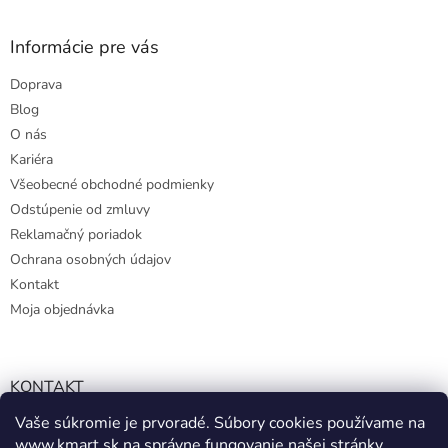
Informácie pre vás
Doprava
Blog
O nás
Kariéra
Všeobecné obchodné podmienky
Odstúpenie od zmluvy
Reklamačný poriadok
Ochrana osobných údajov
Kontakt
Moja objednávka
KONTAKT
Vaše súkromie je prvoradé. Súbory cookies používame na
info@kmart.sk
www.kmart.sk
na správne fungovanie našej stránky,