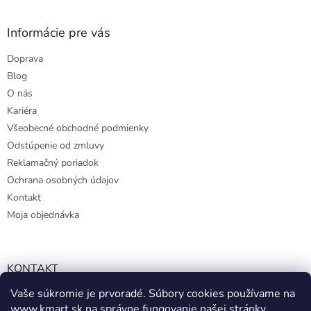
Informácie pre vás
Doprava
Blog
O nás
Kariéra
Všeobecné obchodné podmienky
Odstúpenie od zmluvy
Reklamačný poriadok
Ochrana osobných údajov
Kontakt
Moja objednávka
KONTAKT
Vaše súkromie je prvoradé. Súbory cookies používame na
info@kmart.sk
www.kmart.sk
na správne fungovanie našej stránky,