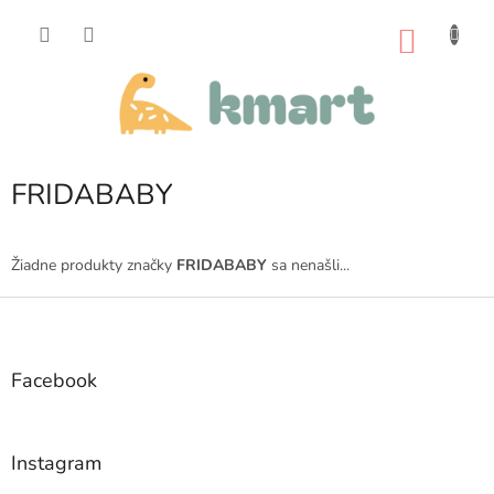
Prejsť
na
NÁKU
obsah
KOŠÍK
FRIDABABY
Žiadne produkty značky
FRIDABABY
sa nenašli...
Z
á
p
ä
Facebook
t
i
e
Instagram