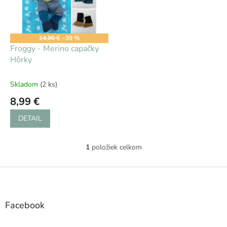
s
d
p
u
r
k
o
t
14,90 €
–39 %
d
Froggy - Merino capačky
o
u
Hôrky
v
k
t
Skladom
(2 ks)
o
8,99 €
v
DETAIL
1
položiek celkom
O
v
l
Z
á
á
d
p
a
ä
Facebook
c
t
i