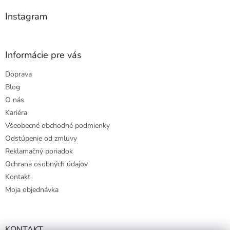
i
e
e
p
Instagram
r
v
k
y
Informácie pre vás
v
ý
Doprava
p
Blog
i
s
O nás
u
Kariéra
Všeobecné obchodné podmienky
Odstúpenie od zmluvy
Reklamačný poriadok
Ochrana osobných údajov
Kontakt
Moja objednávka
KONTAKT