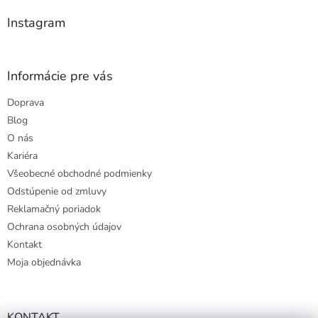
i
e
e
p
Instagram
r
v
k
y
Informácie pre vás
v
ý
Doprava
p
Blog
i
s
O nás
u
Kariéra
Všeobecné obchodné podmienky
Odstúpenie od zmluvy
Reklamačný poriadok
Ochrana osobných údajov
Kontakt
Moja objednávka
KONTAKT