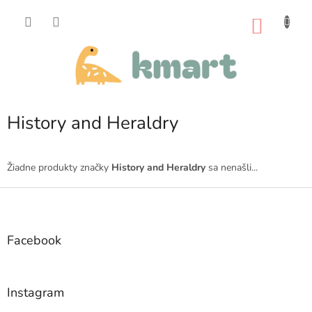
Prejsť
na
NÁKU
obsah
KOŠÍK
History and Heraldry
Žiadne produkty značky
History and Heraldry
sa nenašli...
Z
á
p
ä
Facebook
t
i
e
Instagram