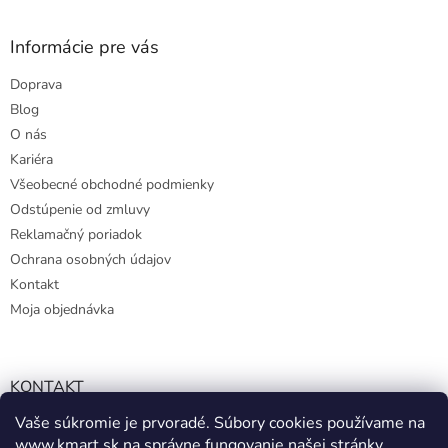
Informácie pre vás
Doprava
Blog
O nás
Kariéra
Všeobecné obchodné podmienky
Odstúpenie od zmluvy
Reklamačný poriadok
Ochrana osobných údajov
Kontakt
Moja objednávka
KONTAKT
Vaše súkromie je prvoradé. Súbory cookies používame na
info@kmart.sk
www.kmart.sk
na správne fungovanie našej stránky,