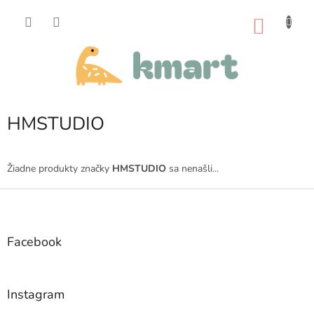
Prejsť
na
NÁKU
obsah
KOŠÍK
HMSTUDIO
Žiadne produkty značky
HMSTUDIO
sa nenašli...
Z
á
p
ä
Facebook
t
i
e
Instagram