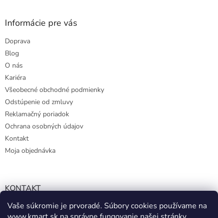
Informácie pre vás
Doprava
Blog
O nás
Kariéra
Všeobecné obchodné podmienky
Odstúpenie od zmluvy
Reklamačný poriadok
Ochrana osobných údajov
Kontakt
Moja objednávka
KONTAKT
Vaše súkromie je prvoradé. Súbory cookies používame na
info@kmart.sk
www.kmart.sk
na správne fungovanie našej stránky,