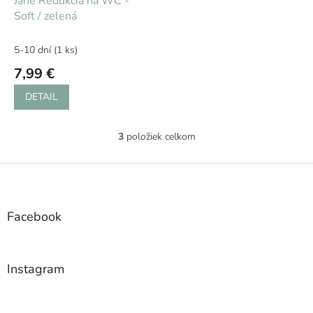
Jané Redukcia na WC -
Soft / zelená
5-10 dní
(1 ks)
7,99 €
DETAIL
3
položiek celkom
O
v
l
Z
á
á
d
p
a
ä
Facebook
c
t
i
i
e
e
p
Instagram
r
v
k