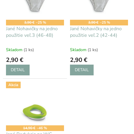
s
d
p
u
r
k
o
t
3,90 €
–25 %
3,90 €
–25 %
d
Jané Nohavičky na jedno
Jané Nohavičky na jedno
o
u
použitie veľ.3 (46-48)
použitie veľ.2 (42-44)
v
k
t
Skladom
(1 ks)
Skladom
(1 ks)
o
2,90 €
2,90 €
v
DETAIL
DETAIL
Akcia
14,90 €
–46 %