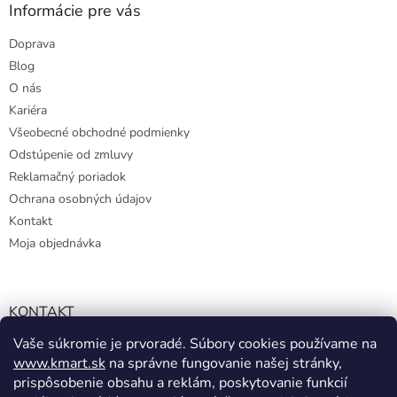
y
Informácie pre vás
v
ý
Doprava
p
Blog
i
s
O nás
u
Kariéra
Všeobecné obchodné podmienky
Odstúpenie od zmluvy
Reklamačný poriadok
Ochrana osobných údajov
Kontakt
Moja objednávka
KONTAKT
Vaše súkromie je prvoradé. Súbory cookies používame na
info@kmart.sk
www.kmart.sk
na správne fungovanie našej stránky,
+421 947 979 193
prispôsobenie obsahu a reklám, poskytovanie funkcií