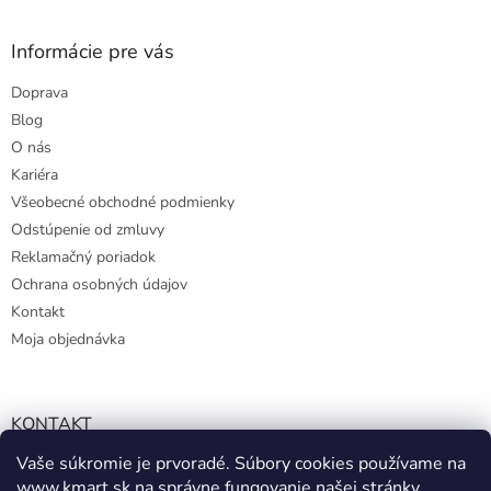
Informácie pre vás
Doprava
Blog
O nás
Kariéra
Všeobecné obchodné podmienky
Odstúpenie od zmluvy
Reklamačný poriadok
Ochrana osobných údajov
Kontakt
Moja objednávka
KONTAKT
Vaše súkromie je prvoradé. Súbory cookies používame na
info@kmart.sk
www.kmart.sk
na správne fungovanie našej stránky,