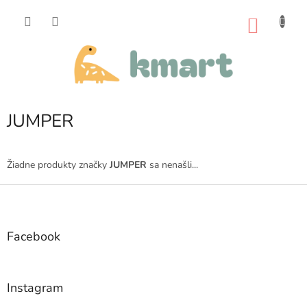
Prejsť
na
NÁKU
obsah
KOŠÍK
JUMPER
Žiadne produkty značky
JUMPER
sa nenašli...
Z
á
p
ä
Facebook
t
i
e
Instagram