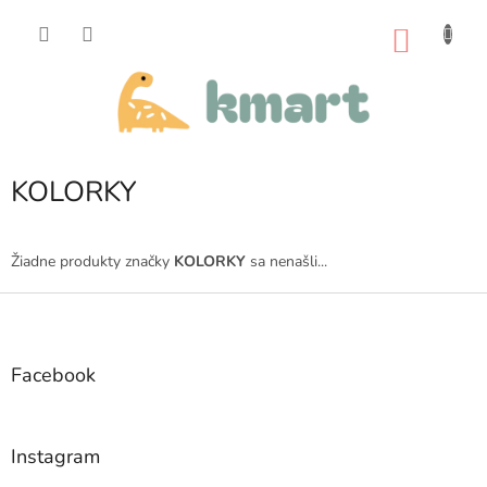
Prejsť
na
NÁKU
obsah
KOŠÍK
KOLORKY
Žiadne produkty značky
KOLORKY
sa nenašli...
Z
á
p
ä
Facebook
t
i
e
Instagram