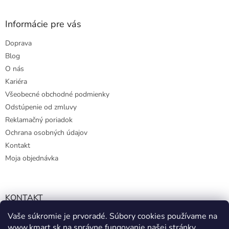
Informácie pre vás
Doprava
Blog
O nás
Kariéra
Všeobecné obchodné podmienky
Odstúpenie od zmluvy
Reklamačný poriadok
Ochrana osobných údajov
Kontakt
Moja objednávka
KONTAKT
Vaše súkromie je prvoradé. Súbory cookies používame na
info@kmart.sk
www.kmart.sk
na správne fungovanie našej stránky,