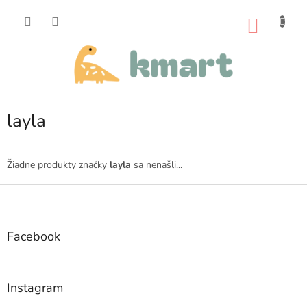
Prejsť
na
NÁKU
obsah
KOŠÍK
layla
Žiadne produkty značky
layla
sa nenašli...
Z
á
p
ä
Facebook
t
i
e
Instagram