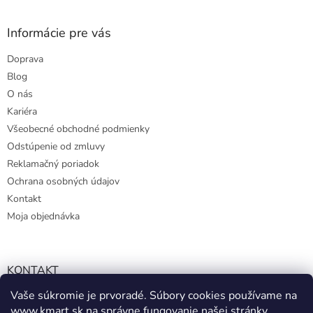
Informácie pre vás
Doprava
Blog
O nás
Kariéra
Všeobecné obchodné podmienky
Odstúpenie od zmluvy
Reklamačný poriadok
Ochrana osobných údajov
Kontakt
Moja objednávka
KONTAKT
Vaše súkromie je prvoradé. Súbory cookies používame na
info@kmart.sk
www.kmart.sk
na správne fungovanie našej stránky,