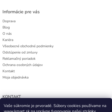
Informácie pre vás
Doprava
Blog
O nás
Kariéra
Všeobecné obchodné podmienky
Odstúpenie od zmluvy
Reklamačný poriadok
Ochrana osobných údajov
Kontakt
Moja objednávka
KONTAKT
Vaše súkromie je prvoradé. Súbory cookies používame na
info@kmart.sk
www.kmart.sk
na správne fungovanie našej stránky,