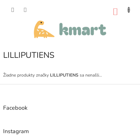
Prejsť
na
NÁKU
obsah
KOŠÍK
LILLIPUTIENS
Žiadne produkty značky
LILLIPUTIENS
sa nenašli...
Z
á
p
ä
Facebook
t
i
e
Instagram