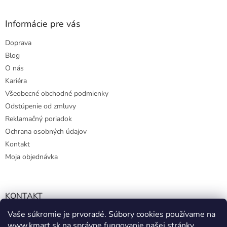
Informácie pre vás
Doprava
Blog
O nás
Kariéra
Všeobecné obchodné podmienky
Odstúpenie od zmluvy
Reklamačný poriadok
Ochrana osobných údajov
Kontakt
Moja objednávka
KONTAKT
Vaše súkromie je prvoradé. Súbory cookies používame na
info@kmart.sk
www.kmart.sk
na správne fungovanie našej stránky,