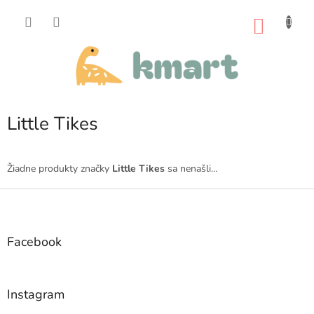
Prejsť
na
NÁKU
obsah
KOŠÍK
Little Tikes
Žiadne produkty značky
Little Tikes
sa nenašli...
Z
á
p
ä
Facebook
t
i
e
Instagram