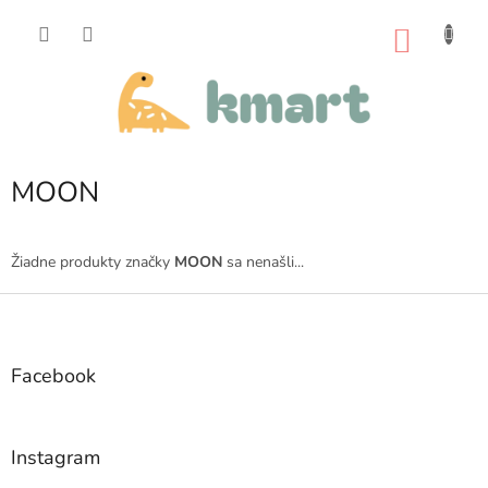
Prejsť
na
NÁKU
obsah
KOŠÍK
MOON
Žiadne produkty značky
MOON
sa nenašli...
Z
á
p
ä
Facebook
t
i
e
Instagram