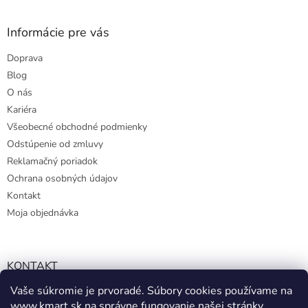
Informácie pre vás
Doprava
Blog
O nás
Kariéra
Všeobecné obchodné podmienky
Odstúpenie od zmluvy
Reklamačný poriadok
Ochrana osobných údajov
Kontakt
Moja objednávka
KONTAKT
Vaše súkromie je prvoradé. Súbory cookies používame na
info@kmart.sk
www.kmart.sk
na správne fungovanie našej stránky,