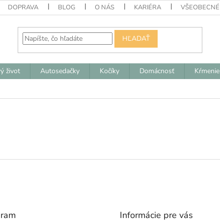
DOPRAVA
BLOG
O NÁS
KARIÉRA
VŠEOBECNÉ
HĽADAŤ
ý život
Autosedačky
Kočíky
Domácnosť
Kŕmenie
gram
Informácie pre vás