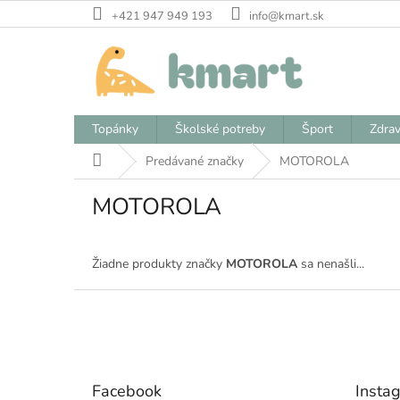
Prejsť
+421 947 949 193
info@kmart.sk
na
obsah
Topánky
Školské potreby
Šport
Zdrav
Domov
Predávané značky
MOTOROLA
MOTOROLA
Žiadne produkty značky
MOTOROLA
sa nenašli...
Z
á
p
ä
t
Facebook
Insta
i