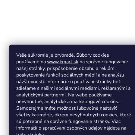
e
Vaše súkromie je prvoradé. Súbory cookies
používame na
www.kmart.sk
na správne fungovanie
našej stránky, prispôsobenie obsahu a reklám,
poskytovanie funkcií sociálnych médií a na analýzu
návštevnosti. Informácie o používaní stránky tiež
zdieľame s našimi sociálnymi médiami, reklamnými a
analytickými partnermi. Na webe používame
Copyright 2026
Kmart.sk
. Všetky práva vyhradené.
Upr
nevyhnutné, analytické a marketingové cookies.
Samozrejme máte možnosť ľubovoľne nastaviť
všetky kategórie, okrem nevyhnutných cookies, ktoré
sú potrebné na správne fungovanie stránky. Viac
informácií o spracúvaní osobných údajov nájdete
na
tejto stránke.