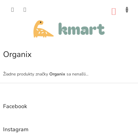
Prejsť
na
NÁKU
obsah
KOŠÍK
Organix
Žiadne produkty značky
Organix
sa nenašli...
Z
á
p
ä
Facebook
t
i
e
Instagram