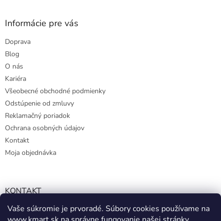
Informácie pre vás
Doprava
Blog
O nás
Kariéra
Všeobecné obchodné podmienky
Odstúpenie od zmluvy
Reklamačný poriadok
Ochrana osobných údajov
Kontakt
Moja objednávka
KONTAKT
Vaše súkromie je prvoradé. Súbory cookies používame na
info@kmart.sk
www.kmart.sk
na správne fungovanie našej stránky,