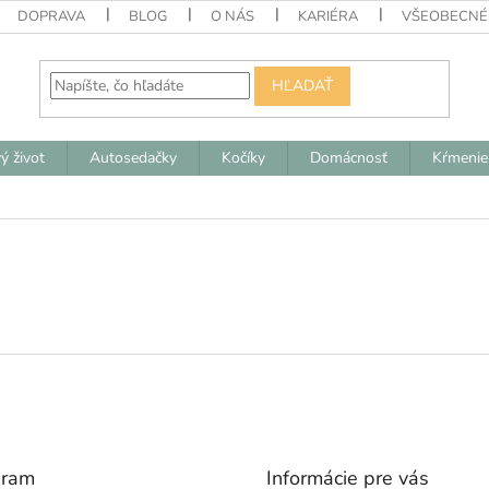
DOPRAVA
BLOG
O NÁS
KARIÉRA
VŠEOBECNÉ
HĽADAŤ
ý život
Autosedačky
Kočíky
Domácnosť
Kŕmenie
gram
Informácie pre vás