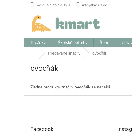
Prejsť
+421 947 949 193
info@kmart.sk
na
obsah
Topánky
Školské potreby
Šport
Zdrav
Domov
Predávané značky
ovocňák
ovocňák
Žiadne produkty značky
ovocňák
sa nenašli...
Z
á
p
ä
t
Facebook
Insta
i