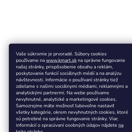
e
Vaše súkromie je prvoradé. Súbory cookies
používame na
www.kmart.sk
na správne fungovanie
našej stránky, prispôsobenie obsahu a reklám,
poskytovanie funkcií sociálnych médií a na analýzu
návštevnosti. Informácie o používaní stránky tiež
zdieľame s našimi sociálnymi médiami, reklamnými a
analytickými partnermi. Na webe používame
Copyright 2026
Kmart.sk
. Všetky práva vyhradené.
Upr
nevyhnutné, analytické a marketingové cookies.
Samozrejme máte možnosť ľubovoľne nastaviť
všetky kategórie, okrem nevyhnutných cookies, ktoré
sú potrebné na správne fungovanie stránky. Viac
informácií o spracúvaní osobných údajov nájdete
na
tejto stránke.