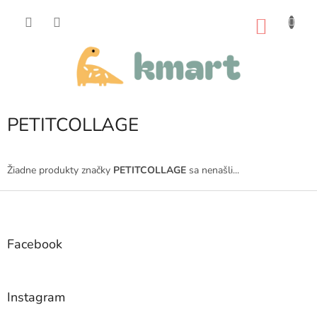
Prejsť
na
NÁKU
obsah
KOŠÍK
PETITCOLLAGE
Žiadne produkty značky
PETITCOLLAGE
sa nenašli...
Z
á
p
ä
Facebook
t
i
e
Instagram