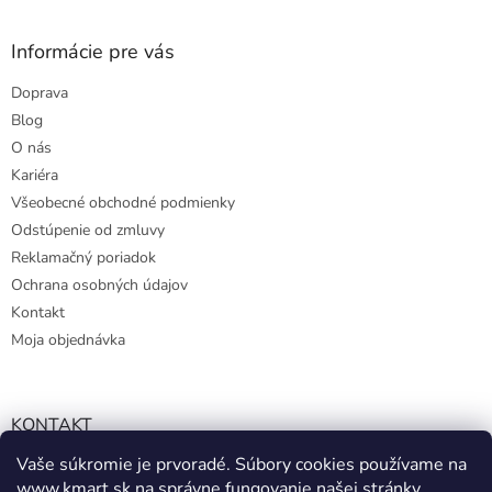
Informácie pre vás
Doprava
Blog
O nás
Kariéra
Všeobecné obchodné podmienky
Odstúpenie od zmluvy
Reklamačný poriadok
Ochrana osobných údajov
Kontakt
Moja objednávka
KONTAKT
Vaše súkromie je prvoradé. Súbory cookies používame na
info@kmart.sk
www.kmart.sk
na správne fungovanie našej stránky,