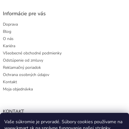
Informácie pre vás
Doprava
Blog
O nás
Kariéra
Všeobecné obchodné podmienky
Odstúpenie od zmluvy
Reklamačný poriadok
Ochrana osobných údajov
Kontakt
Moja objednávka
KONTAKT
Vaše súkromie je prvoradé. Súbory cookies používame na
info@kmart.sk
www.kmart.sk
na správne fungovanie našej stránky,