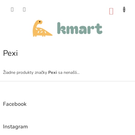
Prejsť
na
NÁKU
obsah
KOŠÍK
Pexi
Žiadne produkty značky
Pexi
sa nenašli...
Z
á
p
ä
Facebook
t
i
e
Instagram