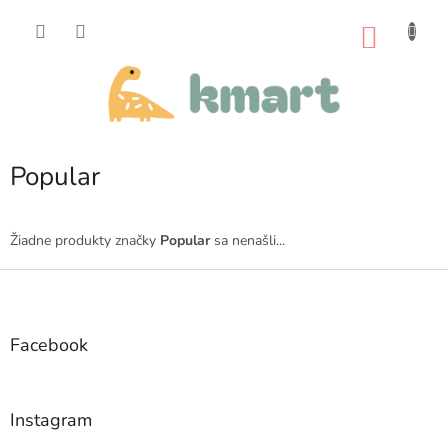
Prejsť
na
NÁKU
obsah
KOŠÍK
Popular
Žiadne produkty značky
Popular
sa nenašli...
Z
á
p
ä
Facebook
t
i
e
Instagram