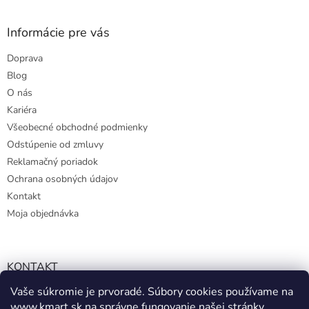
Informácie pre vás
Doprava
Blog
O nás
Kariéra
Všeobecné obchodné podmienky
Odstúpenie od zmluvy
Reklamačný poriadok
Ochrana osobných údajov
Kontakt
Moja objednávka
KONTAKT
Vaše súkromie je prvoradé. Súbory cookies používame na
info@kmart.sk
www.kmart.sk
na správne fungovanie našej stránky,