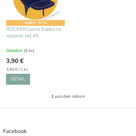
s
d
p
u
r
k
o
t
6,19 €
–37 %
d
ROCKINO jarná čiapka na
o
u
viazanie veľ.46
v
k
t
Skladom
(5 ks)
o
3,90 €
v
Jednotková
3,90 € / 1 ks
cena:
DETAIL
1
položiek celkom
O
v
l
Z
á
á
d
p
a
ä
Facebook
c