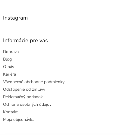
t
i
i
e
e
p
Instagram
r
v
k
y
Informácie pre vás
v
ý
Doprava
p
Blog
i
s
O nás
u
Kariéra
Všeobecné obchodné podmienky
Odstúpenie od zmluvy
Reklamačný poriadok
Ochrana osobných údajov
Kontakt
Moja objednávka