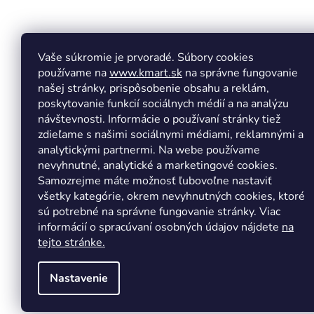
á
p
ä
t
Vaše súkromie je prvoradé. Súbory cookies
Facebook
Insta
i
používame na
www.kmart.sk
na správne fungovanie
e
našej stránky, prispôsobenie obsahu a reklám,
poskytovanie funkcií sociálnych médií a na analýzu
návštevnosti. Informácie o používaní stránky tiež
zdieľame s našimi sociálnymi médiami, reklamnými a
analytickými partnermi. Na webe používame
nevyhnutné, analytické a marketingové cookies.
Samozrejme máte možnosť ľubovoľne nastaviť
všetky kategórie, okrem nevyhnutných cookies, ktoré
sú potrebné na správne fungovanie stránky. Viac
informácií o spracúvaní osobných údajov nájdete
na
tejto stránke.
Nastavenie
Copyright 2026
Kmart.sk
. Všetky práva vyhradené.
Upr