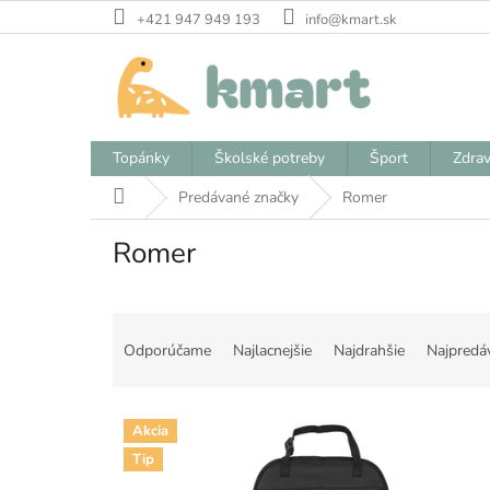
Prejsť
+421 947 949 193
info@kmart.sk
na
obsah
Topánky
Školské potreby
Šport
Zdrav
Domov
Predávané značky
Romer
Romer
R
a
Odporúčame
Najlacnejšie
Najdrahšie
Najpredá
d
e
V
n
Akcia
ý
i
Tip
p
e