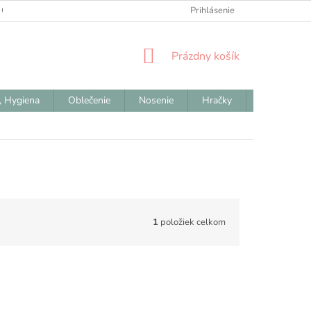
 OBCHODNÉ PODMIENKY
ODSTÚPENIE OD ZMLUVY
Prihlásenie
REKLAM
NÁKUPNÝ
Prázdny košík
KOŠÍK
, Hygiena
Oblečenie
Nosenie
Hračky
Výpredaj
1
položiek celkom