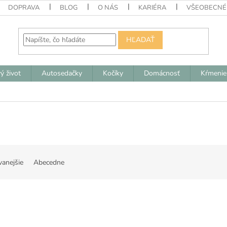
DOPRAVA
BLOG
O NÁS
KARIÉRA
VŠEOBECNÉ
HĽADAŤ
ý život
Autosedačky
Kočíky
Domácnosť
Kŕmenie
vanejšie
Abecedne