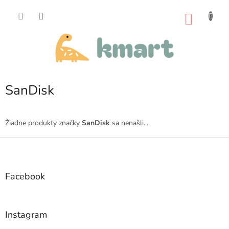
Prejsť
na
NÁKU
obsah
KOŠÍK
SanDisk
Žiadne produkty značky
SanDisk
sa nenašli...
Z
á
p
ä
Facebook
t
i
e
Instagram