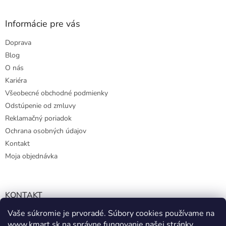
Informácie pre vás
Doprava
Blog
O nás
Kariéra
Všeobecné obchodné podmienky
Odstúpenie od zmluvy
Reklamačný poriadok
Ochrana osobných údajov
Kontakt
Moja objednávka
KONTAKT
Vaše súkromie je prvoradé. Súbory cookies používame na
info@kmart.sk
www.kmart.sk
na správne fungovanie našej stránky,