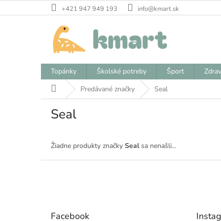
Prejsť
+421 947 949 193
info@kmart.sk
na
obsah
Topánky
Školské potreby
Šport
Zdrav
Domov
Predávané značky
Seal
Seal
Žiadne produkty značky
Seal
sa nenašli...
Z
á
p
ä
t
Facebook
Insta
i