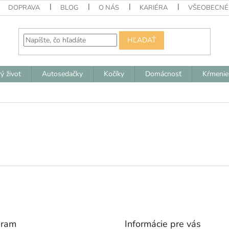
DOPRAVA
BLOG
O NÁS
KARIÉRA
VŠEOBECNÉ
HĽADAŤ
ý život
Autosedačky
Kočíky
Domácnosť
Kŕmenie
gram
Informácie pre vás