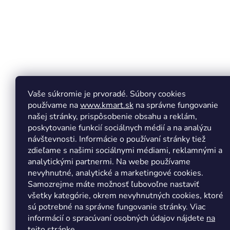
e
Vaše súkromie je prvoradé. Súbory cookies
používame na
www.kmart.sk
na správne fungovanie
našej stránky, prispôsobenie obsahu a reklám,
poskytovanie funkcií sociálnych médií a na analýzu
návštevnosti. Informácie o používaní stránky tiež
zdieľame s našimi sociálnymi médiami, reklamnými a
analytickými partnermi. Na webe používame
Copyright 2026
Kmart.sk
. Všetky práva vyhradené.
Upr
nevyhnutné, analytické a marketingové cookies.
Samozrejme máte možnosť ľubovoľne nastaviť
všetky kategórie, okrem nevyhnutných cookies, ktoré
sú potrebné na správne fungovanie stránky. Viac
informácií o spracúvaní osobných údajov nájdete
na
tejto stránke.