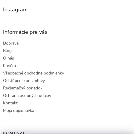
i
e
e
p
Instagram
r
v
k
y
Informácie pre vás
v
ý
Doprava
p
Blog
i
s
O nás
u
Kariéra
Všeobecné obchodné podmienky
Odstúpenie od zmluvy
Reklamačný poriadok
Ochrana osobných údajov
Kontakt
Moja objednávka
KONTAKT