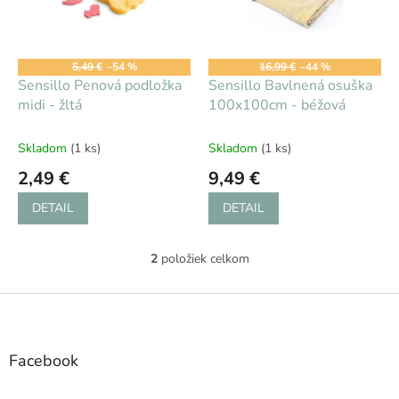
s
d
p
u
r
k
o
t
5,49 €
–54 %
16,99 €
–44 %
d
Sensillo Penová podložka
Sensillo Bavlnená osuška
o
u
midi - žltá
100x100cm - béžová
v
k
t
Skladom
(1 ks)
Skladom
(1 ks)
o
2,49 €
9,49 €
v
DETAIL
DETAIL
2
položiek celkom
O
v
l
Z
á
á
d
p
a
ä
Facebook
c
t
i