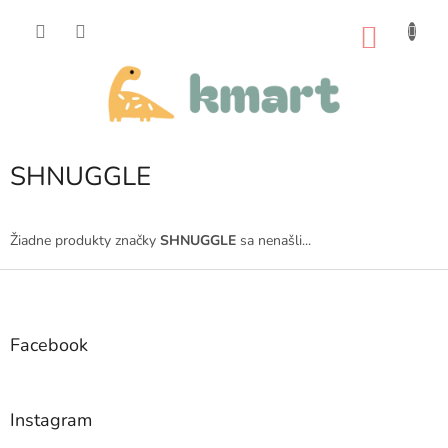
Prejsť
na
NÁKU
obsah
KOŠÍK
SHNUGGLE
Žiadne produkty značky
SHNUGGLE
sa nenašli...
Z
á
p
ä
Facebook
t
i
e
Instagram