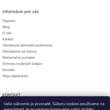
Informácie pre vás
Doprava
Blog
O nás
Kariéra
Všeobecné obchodné podmienky
Odstúpenie od zmluvy
Reklamačný poriadok
Ochrana osobných údajov
Kontakt
Moja objednávka
KONTAKT
Vaše súkromie je prvoradé. Súbory cookies používame na
info@kmart.sk
www.kmart.sk
na správne fungovanie našej stránky,