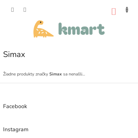
Prejsť
na
NÁKU
obsah
KOŠÍK
Simax
Žiadne produkty značky
Simax
sa nenašli...
Z
á
p
ä
Facebook
t
i
e
Instagram