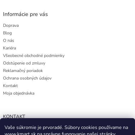
Informácie pre vás
Doprava
Blog
O nás
Kariéra
Všeobecné obchodné podmienky
Odstúpenie od zmluvy
Reklamačný poriadok
Ochrana osobných údajov
Kontakt
Moja objednávka
KONTAKT
Vaše súkromie je prvoradé. Súbory cookies používame na
info@kmart.sk
www.kmart.sk
na správne fungovanie našej stránky,