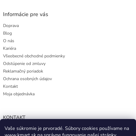
Informácie pre vás
Doprava
Blog
O nás
Kariéra
Všeobecné obchodné podmienky
Odstúpenie od zmluvy
Reklamačný poriadok
Ochrana osobných údajov
Kontakt
Moja objednávka
KONTAKT
Vaše súkromie je prvoradé. Súbory cookies používame na
info@kmart.sk
www.kmart.sk
na správne fungovanie našej stránky,