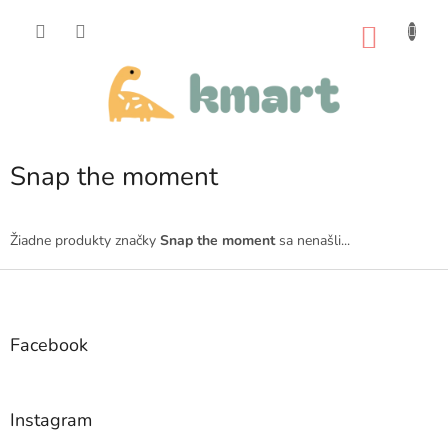
Prejsť
na
NÁKU
obsah
KOŠÍK
Snap the moment
Žiadne produkty značky
Snap the moment
sa nenašli...
Z
á
p
ä
Facebook
t
i
e
Instagram