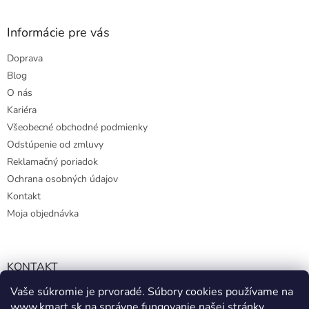
Informácie pre vás
Doprava
Blog
O nás
Kariéra
Všeobecné obchodné podmienky
Odstúpenie od zmluvy
Reklamačný poriadok
Ochrana osobných údajov
Kontakt
Moja objednávka
KONTAKT
Vaše súkromie je prvoradé. Súbory cookies používame na
info@kmart.sk
www.kmart.sk
na správne fungovanie našej stránky,