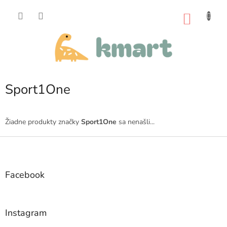
Prejsť
na
NÁKU
obsah
KOŠÍK
Sport1One
Žiadne produkty značky
Sport1One
sa nenašli...
Z
á
p
ä
Facebook
t
i
e
Instagram