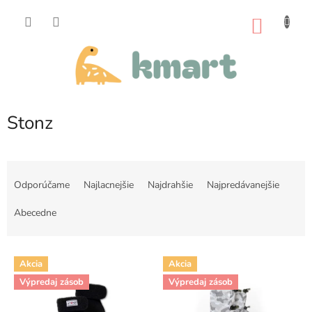
Prejsť
na
NÁKU
obsah
KOŠÍK
Stonz
R
a
Odporúčame
Najlacnejšie
Najdrahšie
Najpredávanejšie
d
e
Abecedne
n
i
V
e
Akcia
Akcia
ý
p
Výpredaj zásob
Výpredaj zásob
p
r
i
o