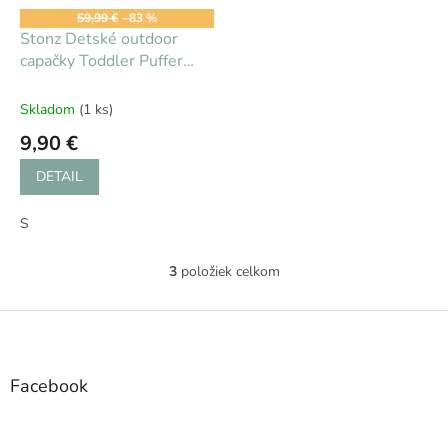
59,99 €
–83 %
Stonz Detské outdoor
capačky Toddler Puffer
Booties - black
Skladom
(1 ks)
9,90 €
DETAIL
S
3
položiek celkom
O
v
l
Z
á
á
d
p
a
ä
Facebook
c
t
i
i
e