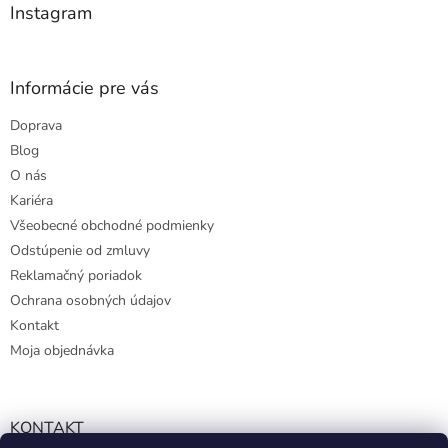
e
p
Instagram
r
v
k
y
Informácie pre vás
v
ý
Doprava
p
Blog
i
s
O nás
u
Kariéra
Všeobecné obchodné podmienky
Odstúpenie od zmluvy
Reklamačný poriadok
Ochrana osobných údajov
Kontakt
Moja objednávka
KONTAKT