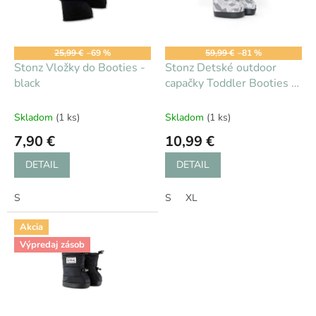
s
d
p
u
r
k
o
t
25,99 €
–69 %
59,99 €
–81 %
d
Stonz Vložky do Booties -
Stonz Detské outdoor
o
u
black
capačky Toddler Booties -
v
k
Camo print
t
Skladom
(1 ks)
Skladom
(1 ks)
o
7,90 €
10,99 €
v
DETAIL
DETAIL
S
S
XL
Akcia
Výpredaj zásob