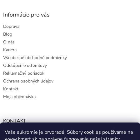
Informácie pre vás
Doprava
Blog
O nás
Kariéra
Všeobecné obchodné podmienky
Odstúpenie od zmluvy
Reklamačný poriadok
Ochrana osobných údajov
Kontakt
Moja objednávka
KONTAKT
Vaše súkromie je prvoradé. Súbory cookies používame na
info@kmart.sk
www.kmart.sk
na správne fungovanie našej stránky,