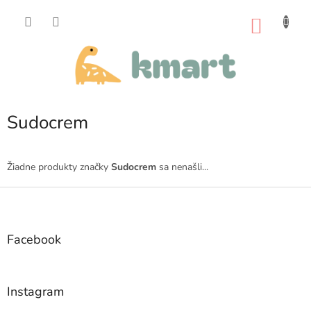
Prejsť
na
NÁKU
obsah
KOŠÍK
Sudocrem
Žiadne produkty značky
Sudocrem
sa nenašli...
Z
á
p
ä
Facebook
t
i
e
Instagram