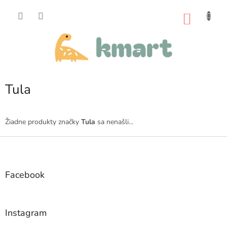
Prejsť
na
NÁKU
obsah
KOŠÍK
Tula
Žiadne produkty značky
Tula
sa nenašli...
Z
á
p
ä
Facebook
t
i
e
Instagram