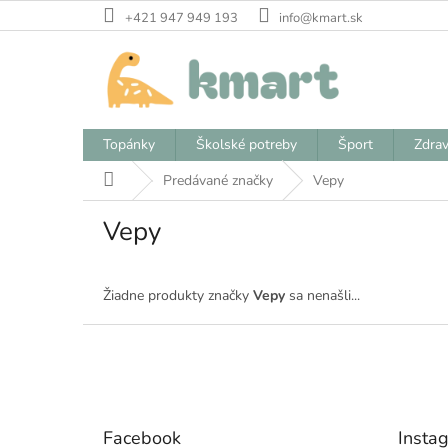
Prejsť
+421 947 949 193
info@kmart.sk
na
obsah
Topánky
Školské potreby
Šport
Zdrav
Domov
Predávané značky
Vepy
Vepy
Žiadne produkty značky
Vepy
sa nenašli...
Z
á
p
ä
t
Facebook
Insta
i