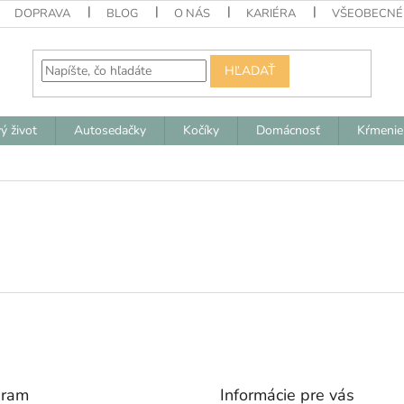
DOPRAVA
BLOG
O NÁS
KARIÉRA
VŠEOBECNÉ
HĽADAŤ
ý život
Autosedačky
Kočíky
Domácnosť
Kŕmenie
gram
Informácie pre vás