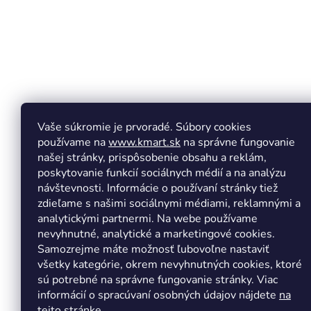
e
Vaše súkromie je prvoradé. Súbory cookies
používame na
www.kmart.sk
na správne fungovanie
našej stránky, prispôsobenie obsahu a reklám,
poskytovanie funkcií sociálnych médií a na analýzu
návštevnosti. Informácie o používaní stránky tiež
zdieľame s našimi sociálnymi médiami, reklamnými a
analytickými partnermi. Na webe používame
Copyright 2026
Kmart.sk
. Všetky práva vyhradené.
Upr
nevyhnutné, analytické a marketingové cookies.
Samozrejme máte možnosť ľubovoľne nastaviť
všetky kategórie, okrem nevyhnutných cookies, ktoré
sú potrebné na správne fungovanie stránky. Viac
informácií o spracúvaní osobných údajov nájdete
na
tejto stránke.