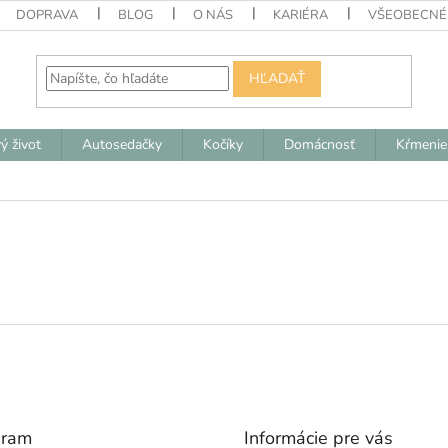
DOPRAVA
BLOG
O NÁS
KARIÉRA
VŠEOBECNÉ
HĽADAŤ
ý život
Autosedačky
Kočíky
Domácnosť
Kŕmenie
gram
Informácie pre vás