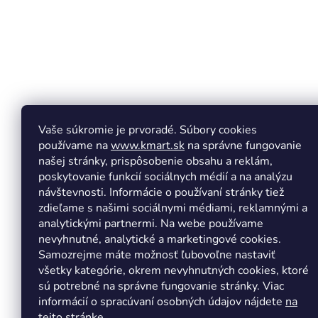
e
Vaše súkromie je prvoradé. Súbory cookies
používame na
www.kmart.sk
na správne fungovanie
našej stránky, prispôsobenie obsahu a reklám,
poskytovanie funkcií sociálnych médií a na analýzu
návštevnosti. Informácie o používaní stránky tiež
zdieľame s našimi sociálnymi médiami, reklamnými a
analytickými partnermi. Na webe používame
Copyright 2026
Kmart.sk
. Všetky práva vyhradené.
Upr
nevyhnutné, analytické a marketingové cookies.
Samozrejme máte možnosť ľubovoľne nastaviť
všetky kategórie, okrem nevyhnutných cookies, ktoré
sú potrebné na správne fungovanie stránky. Viac
informácií o spracúvaní osobných údajov nájdete
na
tejto stránke.