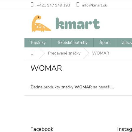
Prejsť
+421 947 949 193
info@kmart.sk
na
obsah
Topánky
Školské potreby
Šport
Zdrav
Domov
Predávané značky
WOMAR
WOMAR
Žiadne produkty značky
WOMAR
sa nenašli...
Z
á
p
ä
t
Facebook
Insta
i