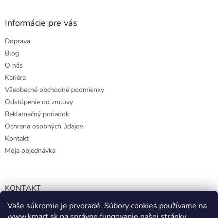
Informácie pre vás
Doprava
Blog
O nás
Kariéra
Všeobecné obchodné podmienky
Odstúpenie od zmluvy
Reklamačný poriadok
Ochrana osobných údajov
Kontakt
Moja objednávka
KONTAKT
Vaše súkromie je prvoradé. Súbory cookies používame na
info@kmart.sk
www.kmart.sk
na správne fungovanie našej stránky,