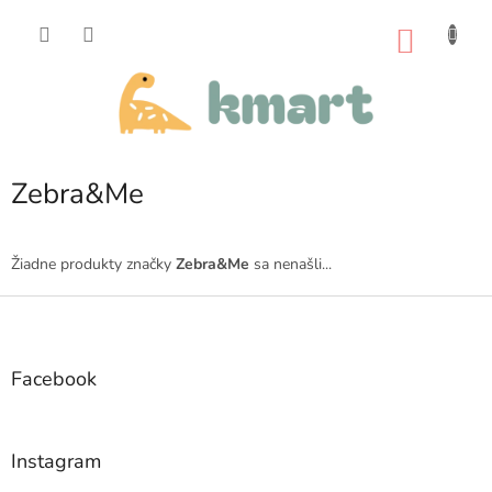
Prejsť
na
NÁKU
obsah
KOŠÍK
Zebra&Me
Žiadne produkty značky
Zebra&Me
sa nenašli...
Z
á
p
ä
Facebook
t
i
e
Instagram