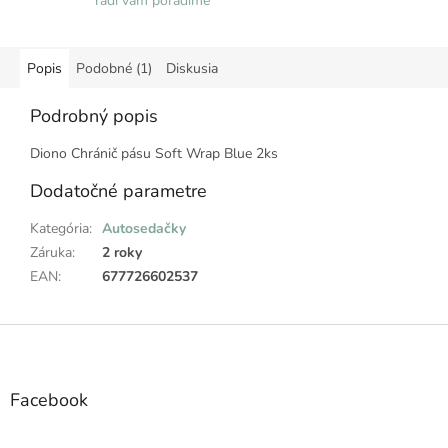
radi vám poradíme
Popis
Podobné (1)
Diskusia
Podrobný popis
Diono Chránič pásu Soft Wrap Blue 2ks
Dodatočné parametre
Kategória
:
Autosedačky
Záruka
:
2 roky
EAN
:
677726602537
Z
á
p
ä
Facebook
t
i