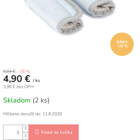
6,84 €
–28 %
6,84 €
–28 %
4,90 €
/ ks
3,98 € bez DPH
Jednotková
Skladom
(2 ks)
cena:
Môžeme doručiť do:
11.8.2026
Pridať do košíka