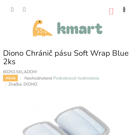
Prejsť
na
NÁKU
obsah
KOŠÍK
Diono Chránič pásu Soft Wrap Blue
2ks
60253.SKLADOM
Priemerné
Neohodnotené
Podrobnosti hodnotenia
Akcia
hodnotenie
Značka:
DIONO
produktu
je
0,0
z
5
hviezdičiek.