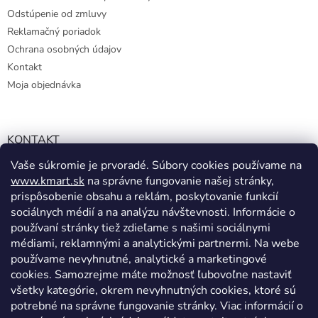
Odstúpenie od zmluvy
Reklamačný poriadok
Ochrana osobných údajov
Kontakt
Moja objednávka
KONTAKT
Vaše súkromie je prvoradé. Súbory cookies používame na
info@kmart.sk
www.kmart.sk
na správne fungovanie našej stránky,
+421 947 979 193
prispôsobenie obsahu a reklám, poskytovanie funkcií
+421 947 979 193
sociálnych médií a na analýzu návštevnosti. Informácie o
používaní stránky tiež zdieľame s našimi sociálnymi
facebook.com/Kolieramarket
médiami, reklamnými a analytickými partnermi. Na webe
používame nevyhnutné, analytické a marketingové
cookies. Samozrejme máte možnosť ľubovoľne nastaviť
všetky kategórie, okrem nevyhnutných cookies, ktoré sú
potrebné na správne fungovanie stránky. Viac informácií o