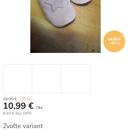
24,95 €
–55 %
24,95 €
–55 %
10,99 €
/ ks
8,93 € bez DPH
Jednotková
Zvoľte variant
cena: