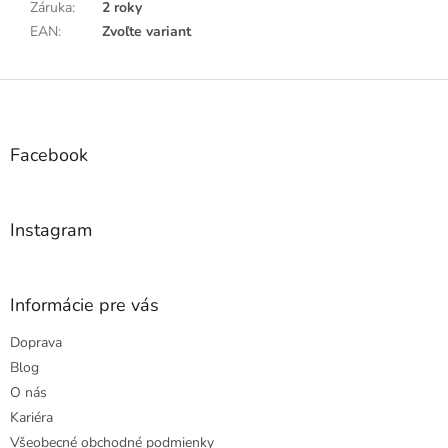
Záruka
:
2 roky
EAN
:
Zvoľte variant
Z
á
p
ä
Facebook
t
i
e
Instagram
Informácie pre vás
Doprava
Blog
O nás
Kariéra
Všeobecné obchodné podmienky