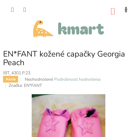
Prejsť
na
NÁKU
obsah
KOŠÍK
EN*FANT kožené capačky Georgia
Peach
IBT_4301.P.23
Priemerné
Neohodnotené
Podrobnosti hodnotenia
Akcia
hodnotenie
Značka:
EN*FANT
produktu
je
0,0
z
5
hviezdičiek.