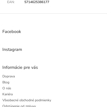
EAN
:
5714625386177
Z
á
p
ä
Facebook
t
i
e
Instagram
Informácie pre vás
Doprava
Blog
O nás
Kariéra
Všeobecné obchodné podmienky
Odstúpenie od zmluvy