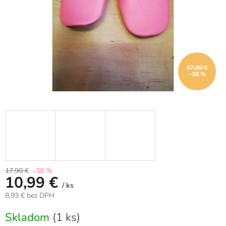
17,90 €
–38 %
17,90 €
–38 %
10,99 €
/ ks
8,93 € bez DPH
Jednotková
Skladom
(1 ks)
cena: