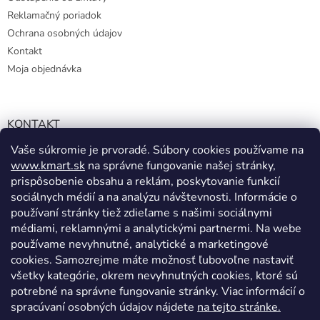
Reklamačný poriadok
Ochrana osobných údajov
Kontakt
Moja objednávka
KONTAKT
Vaše súkromie je prvoradé. Súbory cookies používame na
info@kmart.sk
www.kmart.sk
na správne fungovanie našej stránky,
+421 947 979 193
prispôsobenie obsahu a reklám, poskytovanie funkcií
+421 947 979 193
sociálnych médií a na analýzu návštevnosti. Informácie o
používaní stránky tiež zdieľame s našimi sociálnymi
facebook.com/Kolieramarket
médiami, reklamnými a analytickými partnermi. Na webe
používame nevyhnutné, analytické a marketingové
cookies. Samozrejme máte možnosť ľubovoľne nastaviť
všetky kategórie, okrem nevyhnutných cookies, ktoré sú
potrebné na správne fungovanie stránky. Viac informácií o
spracúvaní osobných údajov nájdete
na tejto stránke.