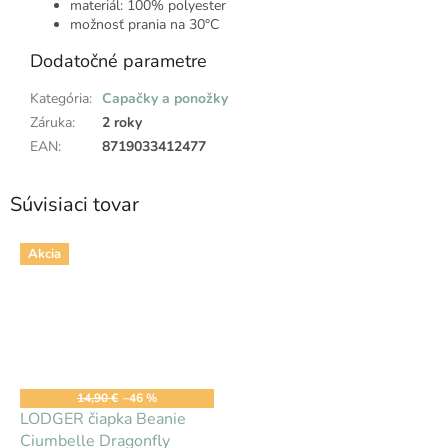
materiál: 100% polyester
možnosť prania na 30°C
Dodatočné parametre
Kategória
:
Capačky a ponožky
Záruka
:
2 roky
EAN
:
8719033412477
Súvisiaci tovar
Akcia
14,90 €
–46 %
LODGER čiapka Beanie
Ciumbelle Dragonfly