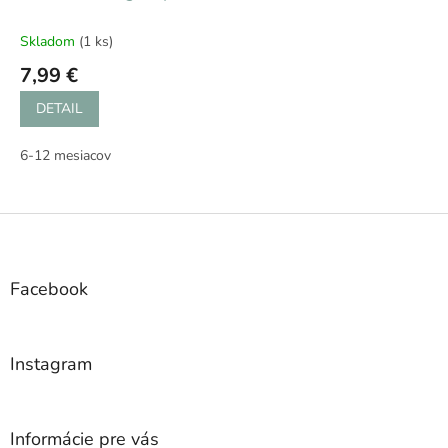
Skladom
(1 ks)
7,99 €
DETAIL
6-12 mesiacov
Z
á
p
ä
Facebook
t
i
e
Instagram
Informácie pre vás