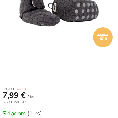
18,90 €
–57 %
18,90 €
–57 %
7,99 €
/ ks
6,50 € bez DPH
Jednotková
Skladom
(1 ks)
cena: