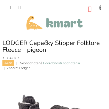
Prejsť
na
NÁKU
obsah
KOŠÍK
LODGER Capačky Slipper Folklore
Fleece - pigeon
KID_47787
Priemerné
Neohodnotené
Podrobnosti hodnotenia
Akcia
hodnotenie
Značka:
Lodger
produktu
je
0,0
z
5
hviezdičiek.