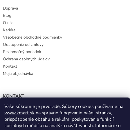
Doprava
Blog
O nás
Kariéra
Všeobecné obchodné podmienky
Odstúpenie od zmluvy
Reklamačný poriadok
Ochrana osobných údajov
Kontakt
Moja objednávka
KONTAKT
Vaše súkromie je prvoradé. Súbory cookies používame na
info@kmart.sk
www.kmart.sk
na správne fungovanie našej stránky,
+421 947 979 193
prispôsobenie obsahu a reklám, poskytovanie funkcií
+421 947 979 193
sociálnych médií a na analýzu návštevnosti. Informácie o