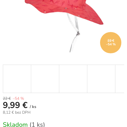
22 €
–54 %
22 €
–54 %
9,99 €
/ ks
8,12 € bez DPH
Jednotková
Skladom
(1 ks)
cena: