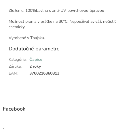
Zloženie: 100%bavlna s anti-UV povrchovou úpravou
Možnosť prania v práčke na 30ºC. Nepoužívať aviváž, nečistiť
chemicky.
Vyrobené v Thajsku.
Dodatočné parametre
Kategória
:
Čapice
Záruka
:
2 roky
EAN
:
3760216360813
Z
á
p
ä
Facebook
t
i
e