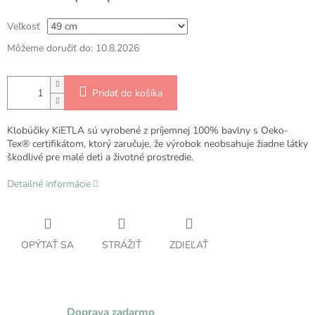
Veľkosť
Môžeme doručiť do:
10.8.2026
Pridať do košíka
Klobúčiky KiETLA sú vyrobené z príjemnej 100% bavlny s Oeko-
Tex® certifikátom, ktorý zaručuje, že výrobok neobsahuje žiadne látky
škodlivé pre malé deti a životné prostredie.
Detailné informácie
OPÝTAŤ SA
STRÁŽIŤ
ZDIEĽAŤ
Doprava zadarmo