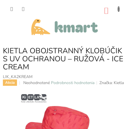
Prejsť
na
NÁKU
obsah
KOŠÍK
KIETLA OBOJSTRANNÝ KLOBÚČIK
S UV OCHRANOU – RUŽOVÁ - ICE
CREAM
LIK_KA2KREAM
Priemerné
Neohodnotené
Podrobnosti hodnotenia
Značka:
Kietla
Akcia
hodnotenie
produktu
je
0,0
z
5
hviezdičiek.