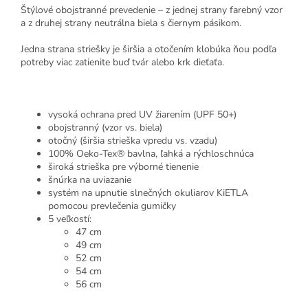
Štýlové obojstranné prevedenie – z jednej strany farebný vzor
a z druhej strany neutrálna biela s čiernym pásikom.
Jedna strana striešky je širšia a otočením klobúka ňou podľa
potreby viac zatienite buď tvár alebo krk dieťaťa.
vysoká ochrana pred UV žiarením (UPF 50+)
obojstranný (vzor vs. biela)
otočný (širšia strieška vpredu vs. vzadu)
100% Oeko-Tex® bavlna, ľahká a rýchloschnúca
široká strieška pre výborné tienenie
šnúrka na uviazanie
systém na upnutie slnečných okuliarov KiETLA
pomocou prevlečenia gumičky
5 veľkostí:
47 cm
49 cm
52 cm
54 cm
56 cm