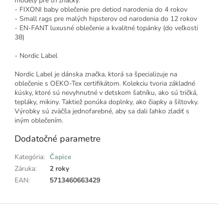
modely pre tri značky:
- FIXONI baby oblečenie pre detiod narodenia do 4 rokov
- Small rags pre malých hipsterov od narodenia do 12 rokov
- EN-FANT luxusné oblečenie a kvalitné topánky (do veľkosti
38)
- Nordic Label
Nordic Label je dánska značka, ktorá sa špecializuje na
oblečenie s OEKO-Tex certifikátom. Kolekciu tvoria základné
kúsky, ktoré sú nevyhnutné v detskom šatníku, ako sú tričká,
tepláky, mikiny. Taktiež ponúka doplnky, ako čiapky a šiltovky.
Výrobky sú zväčša jednofarebné, aby sa dali ľahko zladiť s
iným oblečením.
Dodatočné parametre
Kategória
:
Čapice
Záruka
:
2 roky
EAN
:
5713460663429
Z