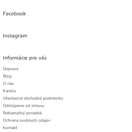
á
p
ä
Facebook
t
i
e
Instagram
Informácie pre vás
Doprava
Blog
O nás
Kariéra
Všeobecné obchodné podmienky
Odstúpenie od zmluvy
Reklamačný poriadok
Ochrana osobných údajov
Kontakt