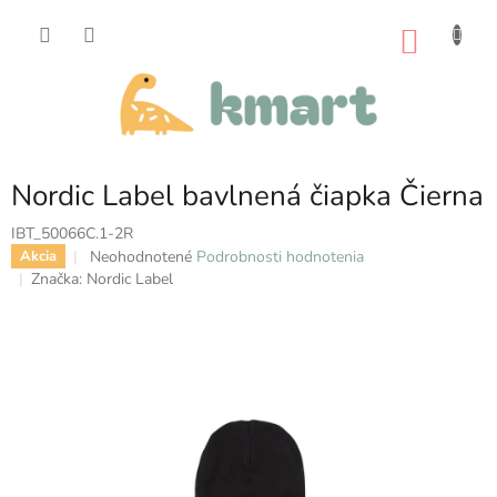
Prejsť
na
NÁKU
obsah
KOŠÍK
Nordic Label bavlnená čiapka Čierna
IBT_50066C.1-2R
Priemerné
Neohodnotené
Podrobnosti hodnotenia
Akcia
hodnotenie
Značka:
Nordic Label
produktu
je
0,0
z
5
hviezdičiek.