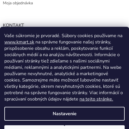
Moja objednávka
KONTAKT
Vaše súkromie je prvoradé. Súbory cookies používame na
info@kmart.sk
www.kmart.sk
na správne fungovanie našej stránky,
+421 947 979 193
prispôsobenie obsahu a reklám, poskytovanie funkcií
+421 947 979 193
sociálnych médií a na analýzu návštevnosti. Informácie o
používaní stránky tiež zdieľame s našimi sociálnymi
facebook.com/Kolieramarket
médiami, reklamnými a analytickými partnermi. Na webe
používame nevyhnutné, analytické a marketingové
cookies. Samozrejme máte možnosť ľubovoľne nastaviť
všetky kategórie, okrem nevyhnutných cookies, ktoré sú
potrebné na správne fungovanie stránky. Viac informácií o
spracúvaní osobných údajov nájdete
na tejto stránke.
Vytvoril Shoptet
Nastavenie
Copyright 2026
Kmart.sk
. Všetky práva vyhradené.
Upraviť