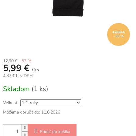
12,90 €
–53 %
12,90 €
–53 %
5,99 €
/ ks
4,87 € bez DPH
Jednotková
Skladom
(1 ks)
cena:
Veľkosť
Môžeme doručiť do:
11.8.2026
Pridať do košíka