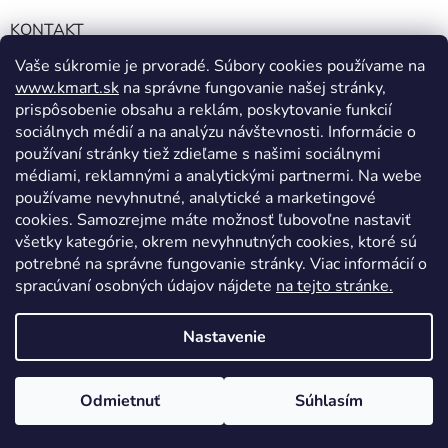
KONTAKT
Vaše súkromie je prvoradé. Súbory cookies používame na
info@kmart.sk
www.kmart.sk
na správne fungovanie našej stránky,
+421 947 979 193
prispôsobenie obsahu a reklám, poskytovanie funkcií
+421 947 979 193
sociálnych médií a na analýzu návštevnosti. Informácie o
používaní stránky tiež zdieľame s našimi sociálnymi
facebook.com/Kolieramarket
médiami, reklamnými a analytickými partnermi. Na webe
používame nevyhnutné, analytické a marketingové
cookies. Samozrejme máte možnosť ľubovoľne nastaviť
všetky kategórie, okrem nevyhnutných cookies, ktoré sú
potrebné na správne fungovanie stránky. Viac informácií o
spracúvaní osobných údajov nájdete
na tejto stránke.
Vytvoril Shoptet
Nastavenie
Copyright 2026
Kmart.sk
. Všetky práva vyhradené.
Upraviť
Odmietnuť
Súhlasím
nastavenie cookies