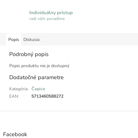
Individuálny prístup
radi vám poradíme
Popis
Diskusia
Podrobný popis
Popis produktu nie je dostupný
Dodatočné parametre
Kategória
:
Čapice
EAN
:
5713460588272
Z
á
p
ä
Facebook