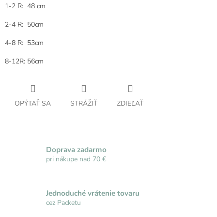
1-2 R: 48 cm
2-4 R: 50cm
4-8 R: 53cm
8-12R: 56cm
OPÝTAŤ SA
STRÁŽIŤ
ZDIEĽAŤ
Doprava zadarmo
pri nákupe nad 70 €
Jednoduché vrátenie tovaru
cez Packetu