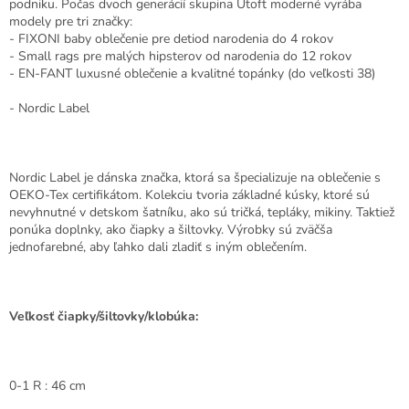
podniku. Počas dvoch generácií skupina Utoft moderné vyrába
modely pre tri značky:
- FIXONI baby oblečenie pre detiod narodenia do 4 rokov
- Small rags pre malých hipsterov od narodenia do 12 rokov
- EN-FANT luxusné oblečenie a kvalitné topánky (do veľkosti 38)
- Nordic Label
Nordic Label je dánska značka, ktorá sa špecializuje na oblečenie s
OEKO-Tex certifikátom. Kolekciu tvoria základné kúsky, ktoré sú
nevyhnutné v detskom šatníku, ako sú tričká, tepláky, mikiny. Taktiež
ponúka doplnky, ako čiapky a šiltovky. Výrobky sú zväčša
jednofarebné, aby ľahko dali zladiť s iným oblečením.
Veľkosť čiapky/šiltovky/klobúka:
0-1 R : 46 cm