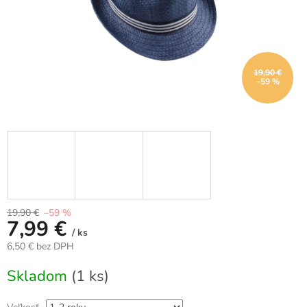
19,90 €
–59 %
19,90 €
–59 %
7,99 €
/ ks
6,50 € bez DPH
Jednotková
Skladom
(1 ks)
cena: