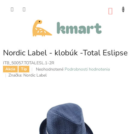
Prejsť
na
NÁKU
obsah
KOŠÍK
Nordic Label - klobúk -Total Eslipse
ITB_50057.TOTALESL.1-2R
Priemerné
Neohodnotené
Podrobnosti hodnotenia
Akcia
Tip
hodnotenie
Značka:
Nordic Label
produktu
je
0,0
z
5
hviezdičiek.