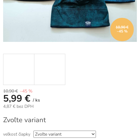
10,90 €
–45 %
10,90 €
–45 %
5,99 €
/ ks
4,87 € bez DPH
Jednotková
Zvoľte variant
cena:
veľkosť čiapky