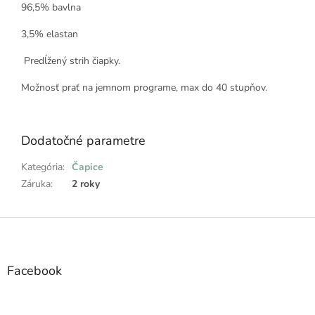
96,5% bavlna
3,5% elastan
Predĺžený strih čiapky.
Možnosť prať na jemnom programe, max do 40 stupňov.
Dodatočné parametre
Kategória
:
Čapice
Záruka
:
2 roky
Z
á
p
ä
Facebook
t
i